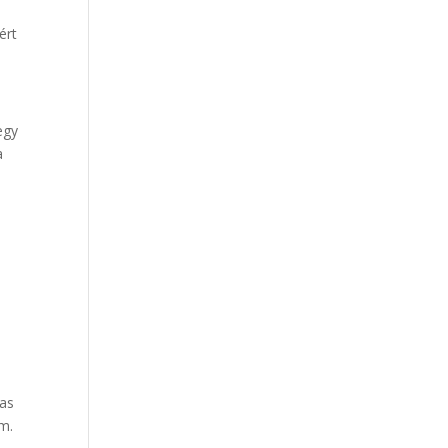
ért
egy
a
-as
lm.