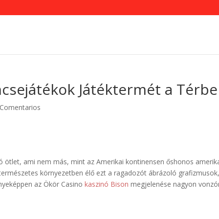
ncsejátékok Játéktermét a Térb
 Comentarios
lló ötlet, ami nem más, mint az Amerikai kontinensen őshonos amerik
A természetes környezetben élő ezt a ragadozót ábrázoló grafizmusok
ényeképpen az Ökör Casino
kaszinó Bison
megjelenése nagyon vonzó