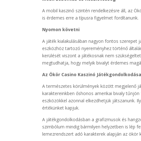
A mobil kaszinó szintén rendelkezésre áll, az Ök
is érdemes erre a típusra figyelmet fordítanunk.
Nyomon követni
A játék kialakulásában nagyon fontos szerepet j
eszközhöz tartozó nyereményhez történő általán
kerülését viszont a játékosnak nem szükségelt
megtudhatja, hogy melyik bivalyt érdemes magán
Az Ökör Casino Kaszinó Játékgondolkodás
A természetes körülmények között megjelenő ját
karaktereinkben őshonos amerikai bivaly tűnjön
eszközökkel azonnal elkezdhetjük játszanunk. I
értékünket kapjuk.
A játékgondolkodásban a grafizmusok és hangzó
szimbólum mindig bármilyen helyzetben is lép fel
lemezrendszert adó karakterek alapján az ökör 