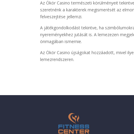
Az Ökör Casino természeti körülményeit tekintve 
szeretnénk a karakterek megismerését az elmon
felveszejtése jellemzi.
A játékgondolkodást tekintve, ha szimbólumokra 
nyereményekhez jutását is. A lemezezen megjele
önmagában ismernie.
Az Ökör Casino újságokat hozzáadott, mivel ily
lemezrendszeren.