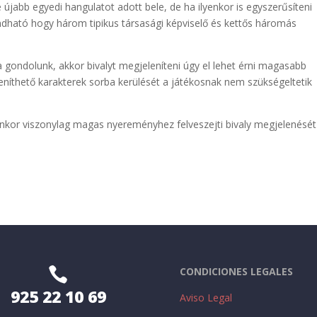
újabb egyedi hangulatot adott bele, de ha ilyenkor is egyszerűsíteni
dható hogy három tipikus társasági képviselő és kettős háromás
gondolunk, akkor bivalyt megjeleníteni úgy el lehet érni magasabb
níthető karakterek sorba kerülését a játékosnak nem szükségeltetik
enkor viszonylag magas nyereményhez felveszejti bivaly megjelenését

CONDICIONES LEGALES
925 22 10 69
Aviso Legal