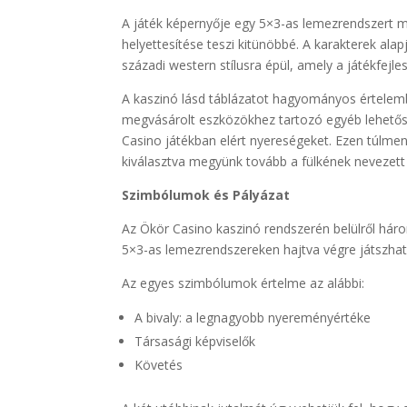
A játék képernyője egy 5×3-as lemezrendszert 
helyettesítése teszi kitünöbbé. A karakterek al
századi western stílusra épül, amely a játékfejle
A kaszinó lásd táblázatot hagyományos értelem
megvásárolt eszközökhez tartozó egyéb lehetőség
Casino játékban elért nyereségeket. Ezen túlmen
kiválasztva megyünk tovább a fülkének nevezett 
Szimbólumok és Pályázat
Az Ökör Casino kaszinó rendszerén belülről háro
5×3-as lemezrendszereken hajtva végre játszhat
Az egyes szimbólumok értelme az alábbi:
A bivaly: a legnagyobb nyereményértéke
Társasági képviselők
Követés