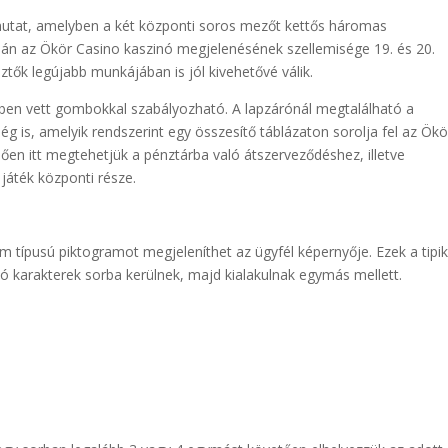
mutat, amelyben a két központi soros mezőt kettős háromas
apján az Ökör Casino kaszinó megjelenésének szellemisége 19. és 20.
sztők legújabb munkájában is jól kivehetővé válik.
ben vett gombokkal szabályozható. A lapzárónál megtalálható a
 is, amelyik rendszerint egy összesítő táblázaton sorolja fel az Ökö
ően itt megtehetjük a pénztárba való átszerveződéshez, illetve
játék központi része.
m típusú piktogramot megjeleníthet az ügyfél képernyője. Ezek a tipi
ó karakterek sorba kerülnek, majd kialakulnak egymás mellett.