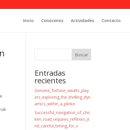
Inicio
Conócenos
Actividades
Contacto
en
Buscar
Entradas
recientes
Genuine_fortune_awaits_play
ai
ers_exploring_the_thrilling_dyn
,
amics_within_a_plinko
nak
Successful_navigation_of_chic
ken_road_requires_reflexes_a
nd_careful_timing_for_v