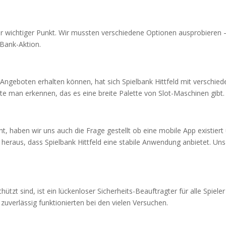
er wichtiger Punkt. Wir mussten verschiedene Optionen ausprobieren 
 Bank-Aktion.
n Angeboten erhalten können, hat sich Spielbank Hittfeld mit verschie
te man erkennen, das es eine breite Palette von Slot-Maschinen gibt.
, haben wir uns auch die Frage gestellt ob eine mobile App existiert
n heraus, dass Spielbank Hittfeld eine stabile Anwendung anbietet. Uns
tzt sind, ist ein lückenloser Sicherheits-Beauftragter für alle Spieler
verlässig funktionierten bei den vielen Versuchen.