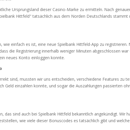
ntliche Ursprungsland dieser Casino-Marke zu ermitteln. Nach genaue
pielbank Hittfeld" tatsächlich aus dem Norden Deutschlands stammt
.
 wie einfach es ist, eine neue Spielbank Hittfeld-App zu registrieren.
, dass die Registrierung innerhalb weniger Minuten abgeschlossen war
sein neues Konto einloggen konnte.
o
rekt sind, mussten wir uns entscheiden, verschiedene Features zu te
ach Geld einzahlen konnte, und sogar die Auszahlungen passierten oh
 das sind auch bei Spielbank Hittfeld bekanntlich angekündigt. Wir 
feststellen, wie viele dieser Bonuscodes es tatsächlich gibt und welche
.