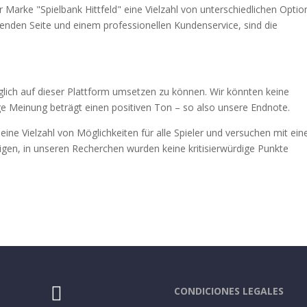
r Marke "Spielbank Hittfeld" eine Vielzahl von unterschiedlichen Opti
ienenden Seite und einem professionellen Kundenservice, sind die
öglich auf dieser Plattform umsetzen zu können. Wir könnten keine
ge Meinung beträgt einen positiven Ton – so also unsere Endnote.
eine Vielzahl von Möglichkeiten für alle Spieler und versuchen mit ein
igen, in unseren Recherchen wurden keine kritisierwürdige Punkte

CONDICIONES LEGALES