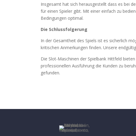
Insgesamt hat sich herausgestellt dass es bei de
für einen Spieler gibt. Mit einer einfach zu bed
Bedingungen optimal.
Die Schlussfolgerung
In der Gesamtheit des Spiels ist es sicherlich m
kritischen Anmerkungen finden. Unsere endgülti
Die Slot-Maschinen der Spielbank Hittfeld bieten 
professionellen Ausführung die Kunden zu beruh
gefunden.