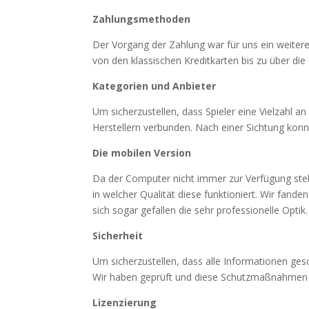
Zahlungsmethoden
Der Vorgang der Zahlung war für uns ein weiter
von den klassischen Kreditkarten bis zu über die
Kategorien und Anbieter
Um sicherzustellen, dass Spieler eine Vielzahl a
Herstellern verbunden. Nach einer Sichtung konn
Die mobilen Version
Da der Computer nicht immer zur Verfügung steht
in welcher Qualität diese funktioniert. Wir fande
sich sogar gefallen die sehr professionelle Optik.
Sicherheit
Um sicherzustellen, dass alle Informationen geschü
Wir haben geprüft und diese Schutzmaßnahmen zu
Lizenzierung