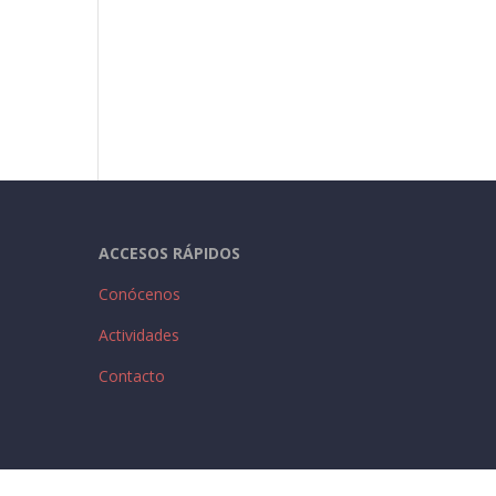
ACCESOS RÁPIDOS
Conócenos
Actividades
Contacto