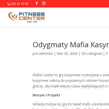
925 22 10 69
Odygmaty Mafia Kasy
por
adminGz
|
Mar 25, 2026
|
Sin categoría
|
0
Mafia Casino to gry kasynowe rozwojowa z seri
kasynowe należą do popularnych odmian hazardu
graczy, aby kupili więcej czasu wypływających z
Motyw i Projekt
Główny motyw tej gry to świat mafii, a konkretn