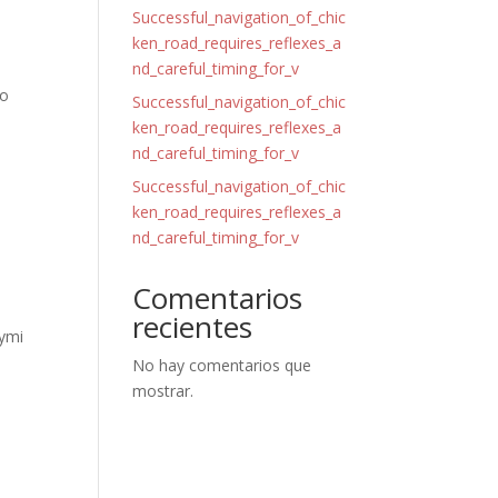
Successful_navigation_of_chic
ken_road_requires_reflexes_a
nd_careful_timing_for_v
 o
Successful_navigation_of_chic
ken_road_requires_reflexes_a
nd_careful_timing_for_v
Successful_navigation_of_chic
ken_road_requires_reflexes_a
nd_careful_timing_for_v
Comentarios
recientes
mymi
No hay comentarios que
mostrar.