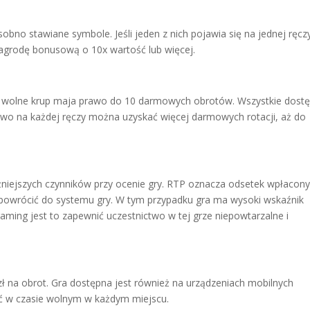
obno stawiane symbole. Jeśli jeden z nich pojawia się na jednej ręcz
nagrodę bonusową o 10x wartość lub więcej.
y wolne krup maja prawo do 10 darmowych obrotów. Wszystkie dost
wo na każdej ręczy można uzyskać więcej darmowych rotacji, aż do
żniejszych czynników przy ocenie gry. RTP oznacza odsetek wpłacon
 powrócić do systemu gry. W tym przypadku gra ma wysoki wskaźnik
ing jest to zapewnić uczestnictwo w tej grze niepowtarzalne i
 zł na obrot. Gra dostępna jest również na urządzeniach mobilnych
ać w czasie wolnym w każdym miejscu.