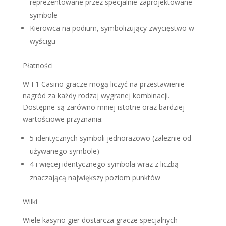
reprezentowane przez specjalnie zaprojektowane
symbole
Kierowca na podium, symbolizujący zwycięstwo w
wyścigu
Płatności
W F1 Casino gracze mogą liczyć na przestawienie
nagród za każdy rodzaj wygranej kombinacji.
Dostępne są zarówno mniej istotne oraz bardziej
wartościowe przyznania:
5 identycznych symboli jednorazowo (zależnie od
używanego symbole)
4 i więcej identycznego symbola wraz z liczbą
znaczającą największy poziom punktów
Wilki
Wiele kasyno gier dostarcza gracze specjalnych