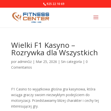
925 22 10 69
Wielki F1 Kasyno –
Rozrywka dla Wszystkich
por
adminGz
|
Mar 25, 2026
|
Sin categoría
|
0
Comentarios
F1 Casino to wyjątkowa głośna gra kasynowa, która
wciąga graczy swoim niezwykłym podejściem do
motoryzacji. Przedstawiamy bliżej charakter i cechy tej
interesującej gry.