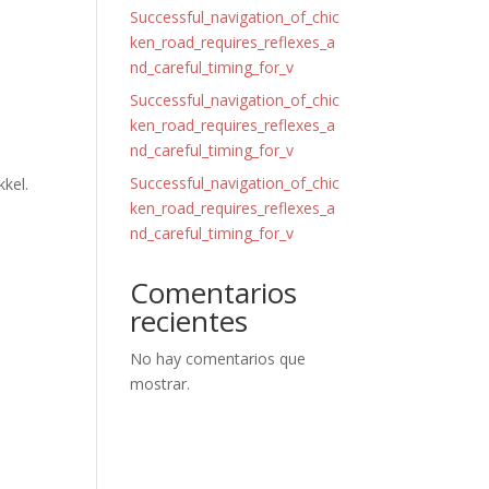
Successful_navigation_of_chic
ken_road_requires_reflexes_a
nd_careful_timing_for_v
Successful_navigation_of_chic
ken_road_requires_reflexes_a
nd_careful_timing_for_v
Successful_navigation_of_chic
kel.
ken_road_requires_reflexes_a
nd_careful_timing_for_v
Comentarios
recientes
No hay comentarios que
mostrar.