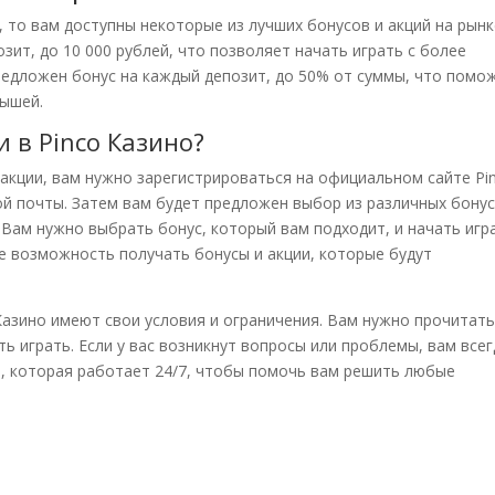
, то вам доступны некоторые из лучших бонусов и акций на рынк
зит, до 10 000 рублей, что позволяет начать играть с более
редложен бонус на каждый депозит, до 50% от суммы, что помо
рышей.
 в Pinco Казино?
акции, вам нужно зарегистрироваться на официальном сайте Pi
ой почты. Затем вам будет предложен выбор из различных бонус
 Вам нужно выбрать бонус, который вам подходит, и начать игр
же возможность получать бонусы и акции, которые будут
Казино имеют свои условия и ограничения. Вам нужно прочитать
ть играть. Если у вас возникнут вопросы или проблемы, вам всег
, которая работает 24/7, чтобы помочь вам решить любые