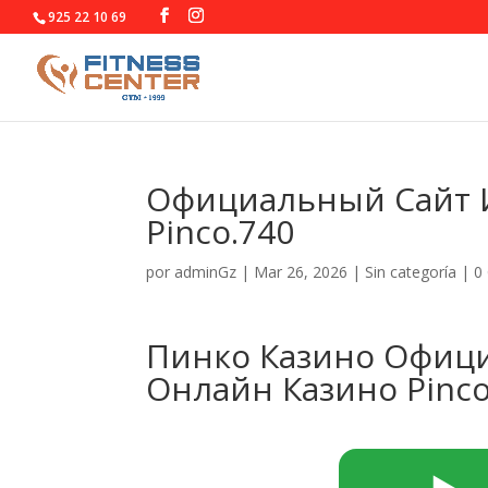
925 22 10 69
Официальный Сайт И
Pinco.740
por
adminGz
|
Mar 26, 2026
|
Sin categoría
|
0
Пинко Казино Офици
Онлайн Казино Pinc