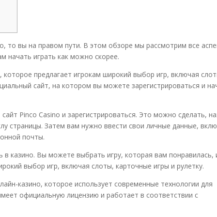
o, то вы на правом пути. В этом обзоре мы рассмотрим все асп
ам начать играть как можно скорее.
о, которое предлагает игрокам широкий выбор игр, включая слот
ициальный сайт, на котором вы можете зарегистрироваться и на
сайт Pinco Casino и зарегистрироваться. Это можно сделать, н
глу страницы. Затем вам нужно ввести свои личные данные, вкл
ронной почты.
 в казино. Вы можете выбрать игру, которая вам понравилась, 
ирокий выбор игр, включая слоты, карточные игры и рулетку.
нлайн-казино, которое использует современные технологии для
имеет официальную лицензию и работает в соответствии с