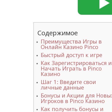
▶
Содержимое
Преимущества Игры в
Онлайн Казино Pinco
Быстрый доступ к игре
Как Зарегистрироваться и
Начать Играть в Pinco
Казино
Шаг 1: Введите свои
личные данные
Бонусы и Акции для Новы
Игроков в Pinco Казино
Как получить бонусы и