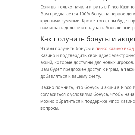
Если вы только начали играть в Pinco Казино
Вам предлагается 100% бонус на первое депо
крупными суммами. Кроме того, вам будет п
вам играть дольше и получать больше выиг
Как получить бонусы и акции
Чтобы получить бонусы и
пинко казино вход
Казино и подтвердить свой адрес электронн
акций, которые доступны для новых игроков.
Вам будет предложен доступ к играм, а так
добавляться к вашему счету.
Важно помнить, что бонусы и акции в Pinco 
согласиться с условиями бонуса, чтобы нача
можно обратиться к поддержке Pinco Казино
вопросы.