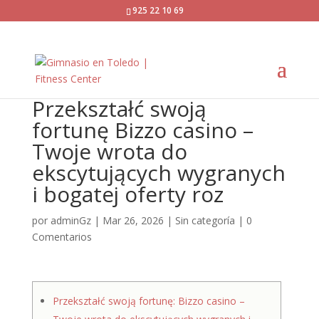
925 22 10 69
Przekształć swoją
fortunę Bizzo casino –
Twoje wrota do
ekscytujących wygranych
i bogatej oferty roz
por
adminGz
|
Mar 26, 2026
|
Sin categoría
|
0
Comentarios
Przekształć swoją fortunę: Bizzo casino –