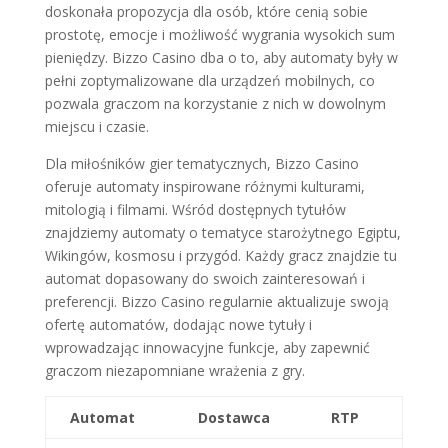
doskonała propozycja dla osób, które cenią sobie
prostotę, emocje i możliwość wygrania wysokich sum
pieniędzy. Bizzo Casino dba o to, aby automaty były w
pełni zoptymalizowane dla urządzeń mobilnych, co
pozwala graczom na korzystanie z nich w dowolnym
miejscu i czasie.
Dla miłośników gier tematycznych, Bizzo Casino
oferuje automaty inspirowane różnymi kulturami,
mitologią i filmami. Wśród dostępnych tytułów
znajdziemy automaty o tematyce starożytnego Egiptu,
Wikingów, kosmosu i przygód. Każdy gracz znajdzie tu
automat dopasowany do swoich zainteresowań i
preferencji. Bizzo Casino regularnie aktualizuje swoją
ofertę automatów, dodając nowe tytuły i
wprowadzając innowacyjne funkcje, aby zapewnić
graczom niezapomniane wrażenia z gry.
Automat
Dostawca
RTP