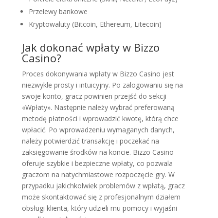
Przelewy bankowe
Kryptowaluty (Bitcoin, Ethereum, Litecoin)
Jak dokonać wpłaty w Bizzo
Casino?
Proces dokonywania wpłaty w Bizzo Casino jest
niezwykle prosty i intuicyjny. Po zalogowaniu się na
swoje konto, gracz powinien przejść do sekcji
«Wpłaty». Następnie należy wybrać preferowaną
metodę płatności i wprowadzić kwotę, którą chce
wpłacić. Po wprowadzeniu wymaganych danych,
należy potwierdzić transakcję i poczekać na
zaksięgowanie środków na koncie. Bizzo Casino
oferuje szybkie i bezpieczne wpłaty, co pozwala
graczom na natychmiastowe rozpoczęcie gry. W
przypadku jakichkolwiek problemów z wpłatą, gracz
może skontaktować się z profesjonalnym działem
obsługi klienta, który udzieli mu pomocy i wyjaśni