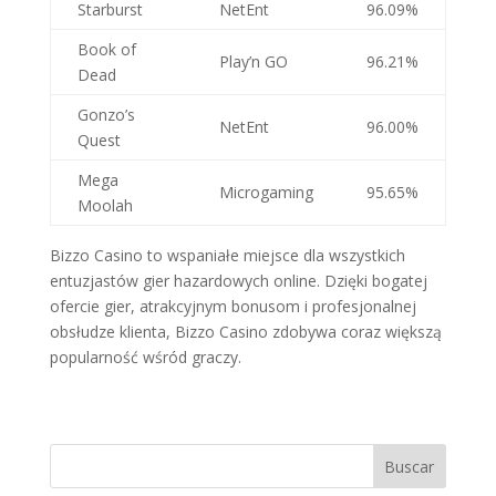
Starburst
NetEnt
96.09%
Book of
Play’n GO
96.21%
Dead
Gonzo’s
NetEnt
96.00%
Quest
Mega
Microgaming
95.65%
Moolah
Bizzo Casino to wspaniałe miejsce dla wszystkich
entuzjastów gier hazardowych online. Dzięki bogatej
ofercie gier, atrakcyjnym bonusom i profesjonalnej
obsłudze klienta, Bizzo Casino zdobywa coraz większą
popularność wśród graczy.
Buscar