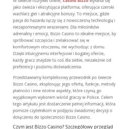
W świecie rozrywki online,
casino bizzo
wyłania się
jako świeża i ekscytująca platforma, oferująca szeroki
wachlarz gier i atrakcyjne bonusy. To miejsce, gdzie
pasja do hazardu łączy się z nowoczesną technologią i
niezapomnianymi wrażeniami. Dla miłośników
adrenaliny i emocji, Bizzo Casino to idealne miejsce, by
spróbować szczęścia i zrelaksować się w
komfortowym otoczeniu, nie wychodząc z domu.
Dzięki intuicyjnemu interfejsowi i bogatej ofercie,
każdy gracz znajdzie tu coś dla siebie, niezależnie od
preferencji i poziomu doświadczenia.
Przedstawiamy kompleksowy przewodnik po świecie
Bizzo Casino, eksplorując jego ofertę, funkcje, metody
płatności i inne istotne aspekty, które czynią go
wyjątkowym wyborem wśród graczy w Polsce. Celem
tego artykułu jest dostarczenie pełnej informacji, która
pomoże czytelnikom w podjęciu świadomej decyzji o
dołączeniu do społeczności Bizzo Casino.
Czym jest Bizzo Casino? Szczegółowy przegląd