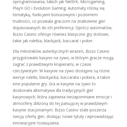
oprogramowania, takich jak NetEnt, Microgaming,
Play’n GO i Evolution Gaming. Automaty różnią się
tematyką, funkcjami bonusowymi i poziomem
trudności, co pozwala graczom na znalezienie gier
dopasowanych do ich preferencji. Oprócz automatów,
Bizzo Casino oferuje również klasyczne gry stołowe,
takie jak ruletka, blackjack, baccarat i poker.
Dla miłośników autentycznych wrażeń, Bizzo Casino
przygotowało kasyno na żywo, w którym gracze mogą
zagrać z prawdziwymi krupierami, w czasie
rzeczywistym. W kasynie na żywo dostępne są różne
wersje ruletki, blackjacka, baccarata i pokera, a także
inne popularne gry. Gra w kasynie na żywo to
doskonała alternatywa dla tradycyjnych gier
kasynowych, która zapewnia niezapomniane emocje i
atmosferę zbliżoną do tej panującej w prawdziwym
kasynie stacjonarnym. Bizzo Casino stale poszerza
swoją ofertę gier, dodając nowe tytuły i wprowadzając
innowacyjne rozwiązania.