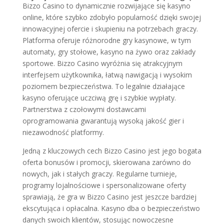
Bizzo Casino to dynamicznie rozwijające się kasyno
online, które szybko zdobyło popularność dzięki swojej
innowacyjnej ofercie i skupieniu na potrzebach graczy.
Platforma oferuje różnorodne gry kasynowe, w tym
automaty, gry stołowe, kasyno na żywo oraz zakłady
sportowe. Bizzo Casino wyróżnia się atrakcyjnym
interfejsem użytkownika, łatwą nawigacją i wysokim
poziomem bezpieczeństwa. To legalnie działające
kasyno oferujące uczciwą grę i szybkie wypłaty.
Partnerstwa z czołowymi dostawcami
oprogramowania gwarantują wysoką jakość gier i
niezawodność platformy.
Jedną z kluczowych cech Bizzo Casino jest jego bogata
oferta bonusów i promocji, skierowana zarówno do
nowych, jak i stałych graczy. Regularne turnieje,
programy lojalnościowe i spersonalizowane oferty
sprawiają, że gra w Bizzo Casino jest jeszcze bardziej
ekscytująca i opłacalna. Kasyno dba o bezpieczeństwo
danych swoich klientów, stosując nowoczesne