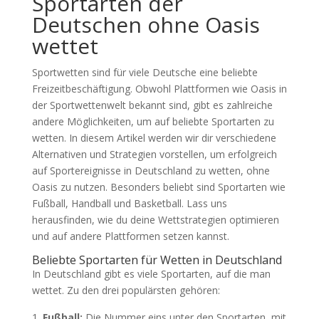
Sportarten der
Deutschen ohne Oasis
wettet
Sportwetten sind für viele Deutsche eine beliebte
Freizeitbeschäftigung. Obwohl Plattformen wie Oasis in
der Sportwettenwelt bekannt sind, gibt es zahlreiche
andere Möglichkeiten, um auf beliebte Sportarten zu
wetten. In diesem Artikel werden wir dir verschiedene
Alternativen und Strategien vorstellen, um erfolgreich
auf Sportereignisse in Deutschland zu wetten, ohne
Oasis zu nutzen. Besonders beliebt sind Sportarten wie
Fußball, Handball und Basketball. Lass uns
herausfinden, wie du deine Wettstrategien optimieren
und auf andere Plattformen setzen kannst.
Beliebte Sportarten für Wetten in Deutschland
In Deutschland gibt es viele Sportarten, auf die man
wettet. Zu den drei populärsten gehören:
Fußball:
Die Nummer eins unter den Sportarten, mit