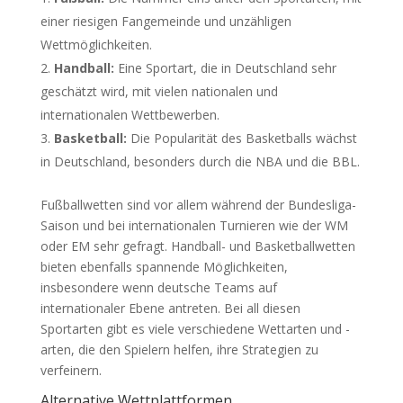
einer riesigen Fangemeinde und unzähligen
Wettmöglichkeiten.
Handball:
Eine Sportart, die in Deutschland sehr
geschätzt wird, mit vielen nationalen und
internationalen Wettbewerben.
Basketball:
Die Popularität des Basketballs wächst
in Deutschland, besonders durch die NBA und die BBL.
Fußballwetten sind vor allem während der Bundesliga-
Saison und bei internationalen Turnieren wie der WM
oder EM sehr gefragt. Handball- und Basketballwetten
bieten ebenfalls spannende Möglichkeiten,
insbesondere wenn deutsche Teams auf
internationaler Ebene antreten. Bei all diesen
Sportarten gibt es viele verschiedene Wettarten und -
arten, die den Spielern helfen, ihre Strategien zu
verfeinern.
Alternative Wettplattformen