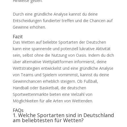
Hinweise geben.
Durch eine gründliche Analyse kannst du deine
Entscheidungen fundierter treffen und die Chancen auf
Gewinne erhöhen.
Fazit
Das Wetten auf beliebte Sportarten der Deutschen
kann eine spannende und potenziell lukrative Aktivität
sein, selbst ohne die Nutzung von Oasis. Indem du dich
über alternative Wettplattformen informierst, deine
Wettstrategien entwickelst und eine gründliche Analyse
von Teams und Spielern vornimmst, kannst du deine
Gewinnchancen erheblich steigern. Ob Fußball,
Handball oder Basketball, die deutschen
Sportwettenmärkte bieten eine Vielzahl von
Möglichkeiten für alle Arten von Wettenden.
FAQs
1. Welche Sportarten sind in Deutschland
am beliebtesten für Wetten?