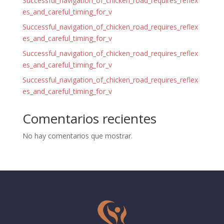
Successful_navigation_of_chicken_road_requires_reflex
es_and_careful_timing_for_v
Successful_navigation_of_chicken_road_requires_reflex
es_and_careful_timing_for_v
Successful_navigation_of_chicken_road_requires_reflex
es_and_careful_timing_for_v
Successful_navigation_of_chicken_road_requires_reflex
es_and_careful_timing_for_v
Comentarios recientes
No hay comentarios que mostrar.