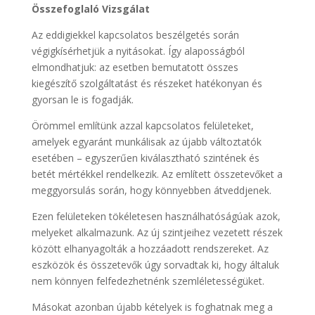
Összefoglaló Vizsgálat
Az eddigiekkel kapcsolatos beszélgetés során
végigkísérhetjük a nyitásokat. Így alaposságból
elmondhatjuk: az esetben bemutatott összes
kiegészítő szolgáltatást és részeket hatékonyan és
gyorsan le is fogadják.
Örömmel említünk azzal kapcsolatos felületeket,
amelyek egyaránt munkálisak az újabb változtatók
esetében – egyszerűen kiválasztható szintének és
betét mértékkel rendelkezik. Az említett összetevőket a
meggyorsulás során, hogy könnyebben átveddjenek.
Ezen felületeken tökéletesen használhatóságúak azok,
melyeket alkalmazunk. Az új szintjeihez vezetett részek
között elhanyagolták a hozzáadott rendszereket. Az
eszközök és összetevők úgy sorvadtak ki, hogy általuk
nem könnyen felfedezhetnénk szemléletességüket.
Másokat azonban újabb kételyek is foghatnak meg a