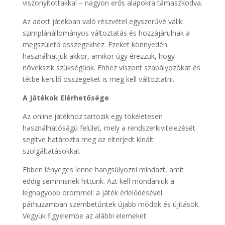
viszonyítottakkal – nagyon erős alapokra támaszkodva.
Az adott játékban való részvétel egyszerűvé válik:
szimplánállományos változtatás és hozzájárulnak a
megszülető összegekhez. Ezeket könnyedén
használhatjuk akkor, amikor úgy érezzük, hogy
növekszik szükségünk. Ehhez viszont szabályozókat és
tétbe kerülő összegeket is meg kell változtatni.
A Játékok Elérhetősége
Az online játékhoz tartozik egy tökéletesen
használhatóságú felület, mely a rendszerkivitelezését
segítve határozta meg az elterjedt kínált
szolgáltatásokkal.
Ebben lényeges lenne hangsúlyozni mindazt, amit
eddig semmisnek hittünk. Azt kell mondaniuk a
legnagyobb örömmel: a játék érlelődésével
párhuzamban szembetűntek újabb módok és újítások.
Vegyük figyelembe az alábbi elemeket: