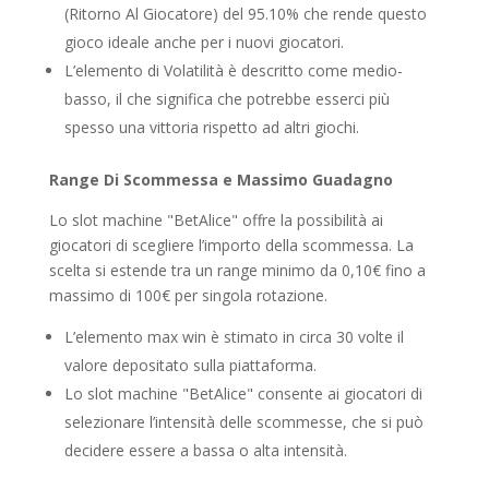
(Ritorno Al Giocatore) del 95.10% che rende questo
gioco ideale anche per i nuovi giocatori.
L’elemento di Volatilità è descritto come medio-
basso, il che significa che potrebbe esserci più
spesso una vittoria rispetto ad altri giochi.
Range Di Scommessa e Massimo Guadagno
Lo slot machine "BetAlice" offre la possibilità ai
giocatori di scegliere l’importo della scommessa. La
scelta si estende tra un range minimo da 0,10€ fino a
massimo di 100€ per singola rotazione.
L’elemento max win è stimato in circa 30 volte il
valore depositato sulla piattaforma.
Lo slot machine "BetAlice" consente ai giocatori di
selezionare l’intensità delle scommesse, che si può
decidere essere a bassa o alta intensità.