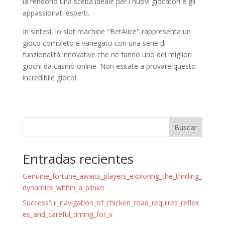
la rendono una scelta ideale per i nuovi giocatori e gli
appassionati esperti.
In sintesi, lo slot machine "BetAlice" rappresenta un
gioco completo e variegato con una serie di
funzionalità innovative che ne fanno uno dei migliori
giochi da casinò online. Non esitate a provare questo
incredibile gioco!
Buscar
Entradas recientes
Genuine_fortune_awaits_players_exploring_the_thrilling_
dynamics_within_a_plinko
Successful_navigation_of_chicken_road_requires_reflex
es_and_careful_timing_for_v