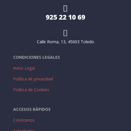

925 22 10 69

Calle Roma, 13, 45003 Toledo
CONDICIONES LEGALES
Aviso Legal
Política de privacidad
Política de Cookies
ACCESOS RÁPIDOS
Conócenos
Actividades