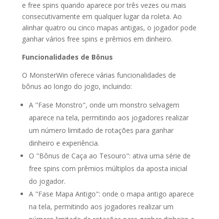
e free spins quando aparece por três vezes ou mais
consecutivamente em qualquer lugar da roleta. Ao
alinhar quatro ou cinco mapas antigas, o jogador pode
ganhar vários free spins e prêmios em dinheiro.
Funcionalidades de Bônus
O MonsterWin oferece várias funcionalidades de
bônus ao longo do jogo, incluindo:
A "Fase Monstro", onde um monstro selvagem
aparece na tela, permitindo aos jogadores realizar
um número limitado de rotações para ganhar
dinheiro e experiência.
O "Bônus de Caça ao Tesouro": ativa uma série de
free spins com prêmios múltiplos da aposta inicial
do jogador.
A "Fase Mapa Antigo": onde o mapa antigo aparece
na tela, permitindo aos jogadores realizar um