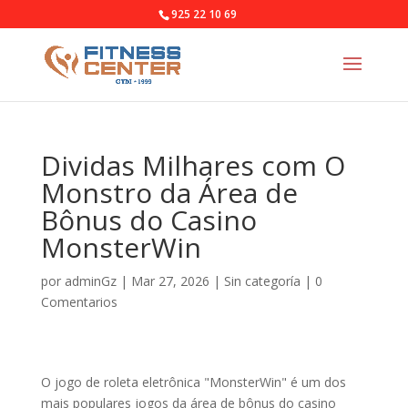
925 22 10 69
Dividas Milhares com O
Monstro da Área de
Bônus do Casino
MonsterWin
por
adminGz
|
Mar 27, 2026
|
Sin categoría
|
0
Comentarios
O jogo de roleta eletrônica "MonsterWin" é um dos
mais populares jogos da área de bônus do casino