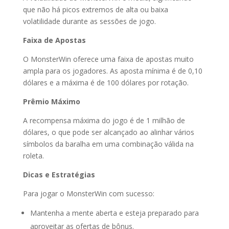
que não há picos extremos de alta ou baixa
volatilidade durante as sessões de jogo.
Faixa de Apostas
O MonsterWin oferece uma faixa de apostas muito
ampla para os jogadores. As aposta mínima é de 0,10
dólares e a máxima é de 100 dólares por rotação.
Prêmio Máximo
A recompensa máxima do jogo é de 1 milhão de
dólares, o que pode ser alcançado ao alinhar vários
símbolos da baralha em uma combinação válida na
roleta.
Dicas e Estratégias
Para jogar o MonsterWin com sucesso:
Mantenha a mente aberta e esteja preparado para
aproveitar as ofertas de bônus.