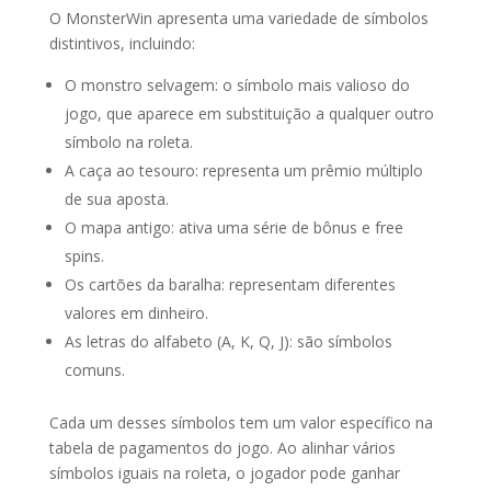
O MonsterWin apresenta uma variedade de símbolos
distintivos, incluindo:
O monstro selvagem: o símbolo mais valioso do
jogo, que aparece em substituição a qualquer outro
símbolo na roleta.
A caça ao tesouro: representa um prêmio múltiplo
de sua aposta.
O mapa antigo: ativa uma série de bônus e free
spins.
Os cartões da baralha: representam diferentes
valores em dinheiro.
As letras do alfabeto (A, K, Q, J): são símbolos
comuns.
Cada um desses símbolos tem um valor específico na
tabela de pagamentos do jogo. Ao alinhar vários
símbolos iguais na roleta, o jogador pode ganhar