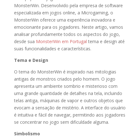
MonsterWin. Desenvolvido pela empresa de software
especializada em jogos online, a Microgaming, o
MonsterWin oferece uma experiência inovadora e
emocionante para os jogadores. Neste artigo, vamos
analisar profundamente todos os aspectos do jogo,
desde sua
MonsterWin em Portugal
tema e design até
suas funcionalidades e características.
Tema e Design
O tema do MonsterWin é inspirado nas mitologias
antigas de monstros criados pelo homem. O jogo
apresenta um ambiente sombrio e misterioso com
uma grande quantidade de detalhes na tela, incluindo
telas antiga, máquinas de vapor e outros objetos que
evocam a sensação de mistério. A interface do usuário
é intuitiva e fácil de navegar, permitindo aos jogadores
se concentrar no jogo sem dificuldade alguma.
Simbolismo