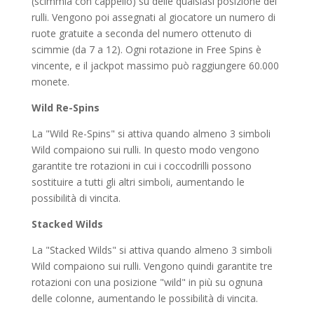
(scimmia con cappello) su delle qualsiasi posizione dei
rulli. Vengono poi assegnati al giocatore un numero di
ruote gratuite a seconda del numero ottenuto di
scimmie (da 7 a 12). Ogni rotazione in Free Spins è
vincente, e il jackpot massimo può raggiungere 60.000
monete.
Wild Re-Spins
La "Wild Re-Spins" si attiva quando almeno 3 simboli
Wild compaiono sui rulli. In questo modo vengono
garantite tre rotazioni in cui i coccodrilli possono
sostituire a tutti gli altri simboli, aumentando le
possibilità di vincita.
Stacked Wilds
La "Stacked Wilds" si attiva quando almeno 3 simboli
Wild compaiono sui rulli. Vengono quindi garantite tre
rotazioni con una posizione "wild" in più su ognuna
delle colonne, aumentando le possibilità di vincita.