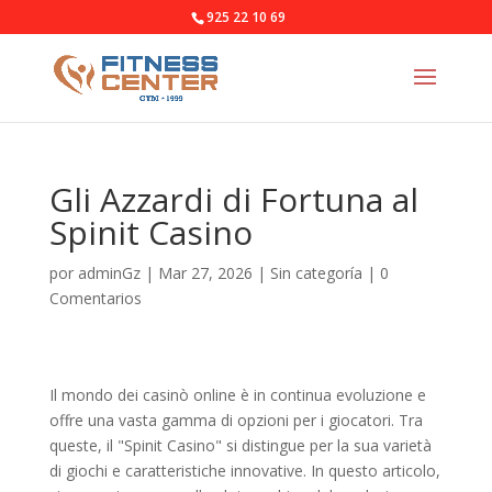
925 22 10 69
Gli Azzardi di Fortuna al
Spinit Casino
por
adminGz
|
Mar 27, 2026
|
Sin categoría
|
0
Comentarios
Il mondo dei casinò online è in continua evoluzione e
offre una vasta gamma di opzioni per i giocatori. Tra
queste, il "Spinit Casino" si distingue per la sua varietà
di giochi e caratteristiche innovative. In questo articolo,