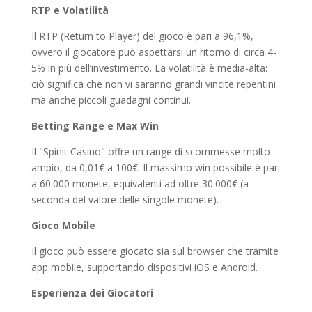
RTP e Volatilità
Il RTP (Return to Player) del gioco è pari a 96,1%,
ovvero il giocatore può aspettarsi un ritorno di circa 4-
5% in più dell’investimento. La volatilità è media-alta:
ciò significa che non vi saranno grandi vincite repentini
ma anche piccoli guadagni continui.
Betting Range e Max Win
Il "Spinit Casino" offre un range di scommesse molto
ampio, da 0,01€ a 100€. Il massimo win possibile è pari
a 60.000 monete, equivalenti ad oltre 30.000€ (a
seconda del valore delle singole monete).
Gioco Mobile
Il gioco può essere giocato sia sul browser che tramite
app mobile, supportando dispositivi iOS e Android.
Esperienza dei Giocatori