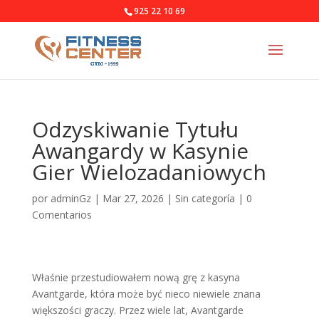
925 22 10 69
Odzyskiwanie Tytułu
Awangardy w Kasynie
Gier Wielozadaniowych
por
adminGz
|
Mar 27, 2026
|
Sin categoría
|
0
Comentarios
Właśnie przestudiowałem nową grę z kasyna
Avantgarde, która może być nieco niewiele znana
większości graczy. Przez wiele lat, Avantgarde