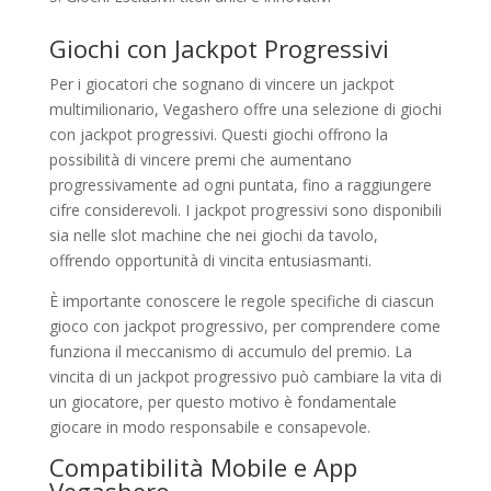
Giochi con Jackpot Progressivi
Per i giocatori che sognano di vincere un jackpot
multimilionario, Vegashero offre una selezione di giochi
con jackpot progressivi. Questi giochi offrono la
possibilità di vincere premi che aumentano
progressivamente ad ogni puntata, fino a raggiungere
cifre considerevoli. I jackpot progressivi sono disponibili
sia nelle slot machine che nei giochi da tavolo,
offrendo opportunità di vincita entusiasmanti.
È importante conoscere le regole specifiche di ciascun
gioco con jackpot progressivo, per comprendere come
funziona il meccanismo di accumulo del premio. La
vincita di un jackpot progressivo può cambiare la vita di
un giocatore, per questo motivo è fondamentale
giocare in modo responsabile e consapevole.
Compatibilità Mobile e App