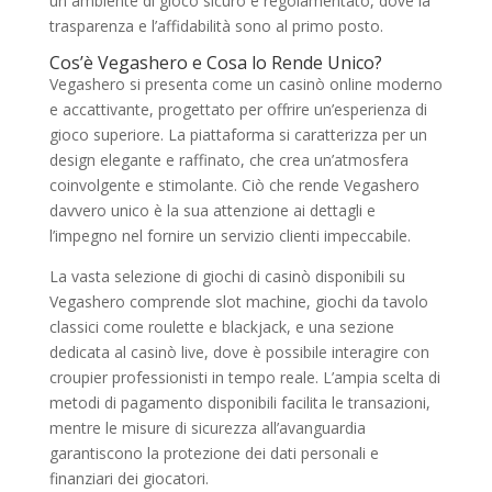
un ambiente di gioco sicuro e regolamentato, dove la
trasparenza e l’affidabilità sono al primo posto.
Cos’è Vegashero e Cosa lo Rende Unico?
Vegashero si presenta come un casinò online moderno
e accattivante, progettato per offrire un’esperienza di
gioco superiore. La piattaforma si caratterizza per un
design elegante e raffinato, che crea un’atmosfera
coinvolgente e stimolante. Ciò che rende Vegashero
davvero unico è la sua attenzione ai dettagli e
l’impegno nel fornire un servizio clienti impeccabile.
La vasta selezione di giochi di casinò disponibili su
Vegashero comprende slot machine, giochi da tavolo
classici come roulette e blackjack, e una sezione
dedicata al casinò live, dove è possibile interagire con
croupier professionisti in tempo reale. L’ampia scelta di
metodi di pagamento disponibili facilita le transazioni,
mentre le misure di sicurezza all’avanguardia
garantiscono la protezione dei dati personali e
finanziari dei giocatori.