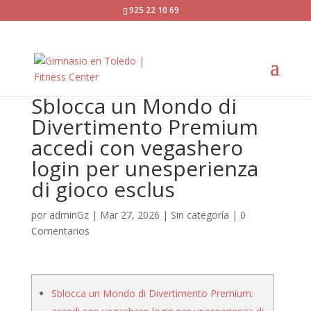
925 22 10 69
Sblocca un Mondo di
Divertimento Premium
accedi con vegashero
login per unesperienza
di gioco esclus
por
adminGz
|
Mar 27, 2026
|
Sin categoría
|
0
Comentarios
Sblocca un Mondo di Divertimento Premium: