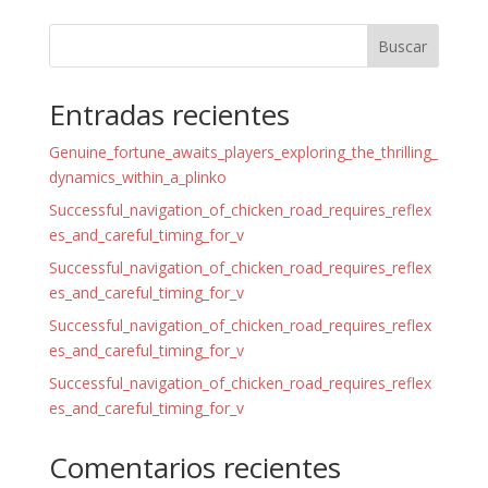
Buscar
Entradas recientes
Genuine_fortune_awaits_players_exploring_the_thrilling_
dynamics_within_a_plinko
Successful_navigation_of_chicken_road_requires_reflex
es_and_careful_timing_for_v
Successful_navigation_of_chicken_road_requires_reflex
es_and_careful_timing_for_v
Successful_navigation_of_chicken_road_requires_reflex
es_and_careful_timing_for_v
Successful_navigation_of_chicken_road_requires_reflex
es_and_careful_timing_for_v
Comentarios recientes