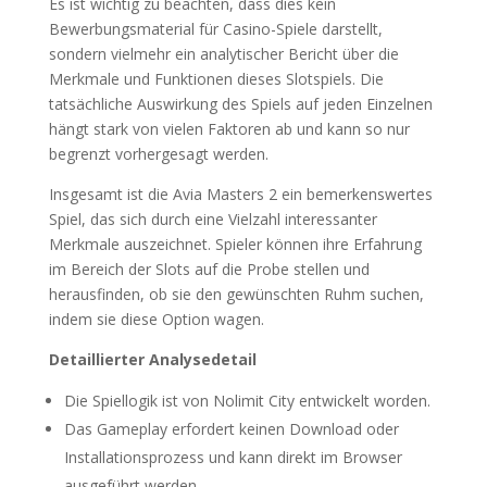
Es ist wichtig zu beachten, dass dies kein
Bewerbungsmaterial für Casino-Spiele darstellt,
sondern vielmehr ein analytischer Bericht über die
Merkmale und Funktionen dieses Slotspiels. Die
tatsächliche Auswirkung des Spiels auf jeden Einzelnen
hängt stark von vielen Faktoren ab und kann so nur
begrenzt vorhergesagt werden.
Insgesamt ist die Avia Masters 2 ein bemerkenswertes
Spiel, das sich durch eine Vielzahl interessanter
Merkmale auszeichnet. Spieler können ihre Erfahrung
im Bereich der Slots auf die Probe stellen und
herausfinden, ob sie den gewünschten Ruhm suchen,
indem sie diese Option wagen.
Detaillierter Analysedetail
Die Spiellogik ist von Nolimit City entwickelt worden.
Das Gameplay erfordert keinen Download oder
Installationsprozess und kann direkt im Browser
ausgeführt werden.