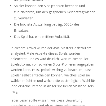
Spieler können den Slot jederzeit beenden und
zurückkehren, um den gegebenen Geldbetrag wieder
zu verwalten.
Die höchste Auszahlung beträgt 5000x des
Einsatzes.
Das Spiel hat eine mittlere Volatilität.
In diesem Artikel wurde der Avia Masters 2 detailliert
analysiert. Viele Aspekte dieses Spiels wurden
beleuchtet, und es wird deutlich, warum dieser Slot-
Spielautomat von so vielen Slots-Pionieren angegeben
werden kann. Es ist jedoch wichtig zu beachten, dass
Spieler selbst entscheiden können, welches Spiel sie
wählen möchten und welche die bestmögliche Wahl für
jede einzelne Person in dieser speziellen Situation sein
mag.
Jeder Leser sollte wissen, wie diese Bewertung
hergeleitet wurde und ob es einen oder mehrere