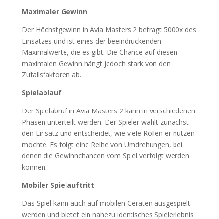
Maximaler Gewinn
Der Höchstgewinn in Avia Masters 2 beträgt 5000x des
Einsatzes und ist eines der beeindruckenden
Maximalwerte, die es gibt. Die Chance auf diesen
maximalen Gewinn hängt jedoch stark von den
Zufallsfaktoren ab.
Spielablauf
Der Spielabruf in Avia Masters 2 kann in verschiedenen
Phasen unterteilt werden. Der Spieler wählt zunächst
den Einsatz und entscheidet, wie viele Rollen er nutzen
möchte. Es folgt eine Reihe von Umdrehungen, bei
denen die Gewinnchancen vom Spiel verfolgt werden
können.
Mobiler Spielauftritt
Das Spiel kann auch auf mobilen Geräten ausgespielt
werden und bietet ein nahezu identisches Spielerlebnis