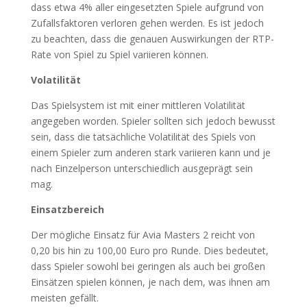
dass etwa 4% aller eingesetzten Spiele aufgrund von
Zufallsfaktoren verloren gehen werden. Es ist jedoch
zu beachten, dass die genauen Auswirkungen der RTP-
Rate von Spiel zu Spiel variieren können.
Volatilität
Das Spielsystem ist mit einer mittleren Volatilität
angegeben worden. Spieler sollten sich jedoch bewusst
sein, dass die tatsächliche Volatilität des Spiels von
einem Spieler zum anderen stark variieren kann und je
nach Einzelperson unterschiedlich ausgeprägt sein
mag.
Einsatzbereich
Der mögliche Einsatz für Avia Masters 2 reicht von
0,20 bis hin zu 100,00 Euro pro Runde. Dies bedeutet,
dass Spieler sowohl bei geringen als auch bei großen
Einsätzen spielen können, je nach dem, was ihnen am
meisten gefällt.