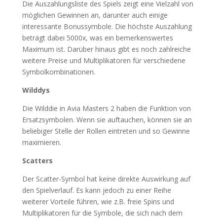
Die Auszahlungsliste des Spiels zeigt eine Vielzahl von
möglichen Gewinnen an, darunter auch einige
interessante Bonussymbole. Die höchste Auszahlung
beträgt dabei 5000x, was ein bemerkenswertes
Maximum ist. Darüber hinaus gibt es noch zahlreiche
weitere Preise und Multiplikatoren für verschiedene
Symbolkombinationen.
Wilddys
Die Wilddie in Avia Masters 2 haben die Funktion von
Ersatzsymbolen. Wenn sie auftauchen, können sie an
beliebiger Stelle der Rollen eintreten und so Gewinne
maximieren.
Scatters
Der Scatter-Symbol hat keine direkte Auswirkung auf
den Spielverlauf. Es kann jedoch zu einer Reihe
weiterer Vorteile führen, wie z.B. freie Spins und
Multiplikatoren für die Symbole, die sich nach dem