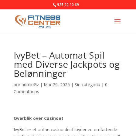
925 22 10 69
IvyBet – Automat Spil
med Diverse Jackpots og
Belønninger
por
adminGz
|
Mar 29, 2026
|
Sin categoría
|
0
Comentarios
Overblik over Casinoet
IvyBet er et online casino der tilbyder en omfattende