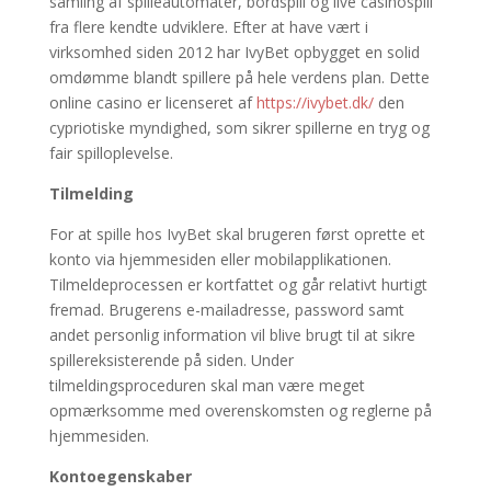
samling af spilleautomater, bordspill og live casinospill
fra flere kendte udviklere. Efter at have vært i
virksomhed siden 2012 har IvyBet opbygget en solid
omdømme blandt spillere på hele verdens plan. Dette
online casino er licenseret af
https://ivybet.dk/
den
cypriotiske myndighed, som sikrer spillerne en tryg og
fair spilloplevelse.
Tilmelding
For at spille hos IvyBet skal brugeren først oprette et
konto via hjemmesiden eller mobilapplikationen.
Tilmeldeprocessen er kortfattet og går relativt hurtigt
fremad. Brugerens e-mailadresse, password samt
andet personlig information vil blive brugt til at sikre
spillereksisterende på siden. Under
tilmeldingsproceduren skal man være meget
opmærksomme med overenskomsten og reglerne på
hjemmesiden.
Kontoegenskaber