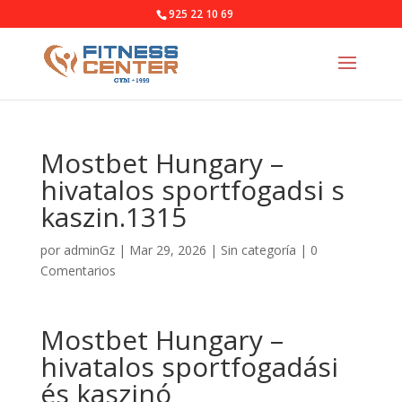
925 22 10 69
Mostbet Hungary –
hivatalos sportfogadsi s
kaszin.1315
por
adminGz
|
Mar 29, 2026
|
Sin categoría
|
0
Comentarios
Mostbet Hungary –
hivatalos sportfogadási
és kaszinó