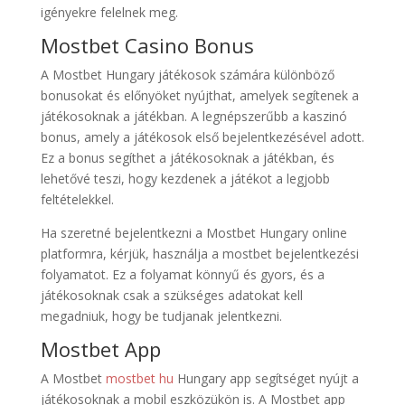
igényekre felelnek meg.
Mostbet Casino Bonus
A Mostbet Hungary játékosok számára különböző
bonusokat és előnyöket nyújthat, amelyek segítenek a
játékosoknak a játékban. A legnépszerűbb a kaszinó
bonus, amely a játékosok első bejelentkezésével adott.
Ez a bonus segíthet a játékosoknak a játékban, és
lehetővé teszi, hogy kezdenek a játékot a legjobb
feltételekkel.
Ha szeretné bejelentkezni a Mostbet Hungary online
platformra, kérjük, használja a mostbet bejelentkezési
folyamatot. Ez a folyamat könnyű és gyors, és a
játékosoknak csak a szükséges adatokat kell
megadniuk, hogy be tudjanak jelentkezni.
Mostbet App
A Mostbet
mostbet hu
Hungary app segítséget nyújt a
játékosoknak a mobil eszközükön is. A Mostbet app