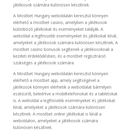
játékosok számára különösen készítnek.
A Mostbet Hungary weboldalán keresztül könnyen
elérhető a mostbet casino, amelyben a játékosok
különböző játékokat és eseményeket találják. A
weboldal a legfrissebb eseményeket és játékokat kínál,
amelyeket a játékosok számára különösen készítnek. A
mostbet casino bonusok segítenek a játékosoknak a
kezdeti érdeklődésben, és a mostbet regisztráció
szükséges a játékosok számára.
A Mostbet Hungary weboldalán keresztül könnyen
elérhető a mostbet app, amely segítségével a
játékosok könnyen elérhetik a weboldalat bármilyen
eszközről, beleértve a mobiltelefonokat és a tabletokat
is. A weboldal a legfrissebb eseményeket és játékokat
kínál, amelyeket a játékosok számára különösen
készítnek. A mostbet online játékokat is kínál a
weboldalon, amelyeket a játékosok számára
különösen készítnek.