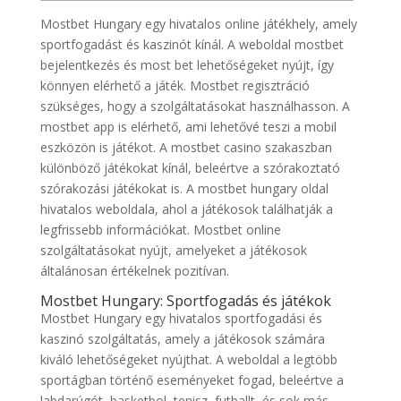
Mostbet Hungary egy hivatalos online játékhely, amely
sportfogadást és kaszinót kínál. A weboldal mostbet
bejelentkezés és most bet lehetőségeket nyújt, így
könnyen elérhető a játék. Mostbet regisztráció
szükséges, hogy a szolgáltatásokat használhasson. A
mostbet app is elérhető, ami lehetővé teszi a mobil
eszközön is játékot. A mostbet casino szakaszban
különböző játékokat kínál, beleértve a szórakoztató
szórakozási játékokat is. A mostbet hungary oldal
hivatalos weboldala, ahol a játékosok találhatják a
legfrissebb információkat. Mostbet online
szolgáltatásokat nyújt, amelyeket a játékosok
általánosan értékelnek pozitívan.
Mostbet Hungary: Sportfogadás és játékok
Mostbet Hungary egy hivatalos sportfogadási és
kaszinó szolgáltatás, amely a játékosok számára
kiváló lehetőségeket nyújthat. A weboldal a legtöbb
sportágban történő eseményeket fogad, beleértve a
labdarúgót, basketbol, tenisz, futballt, és sok más