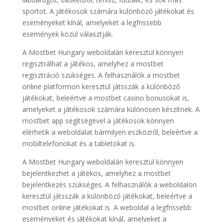
sportot. A játékosok számára különböző játékokat és
eseményeket kínál, amelyeket a legfrissebb
események közül választják.
A Mostbet Hungary weboldalán keresztül könnyen
regisztrálhat a játékos, amelyhez a mostbet
regisztráció szükséges. A felhasználók a mostbet
online platformon keresztül játsszák a különböző
játékokat, beleértve a mostbet casino bonusokat is,
amelyeket a játékosok számára különösen készítnek. A
mostbet app segítségével a játékosok könnyen
elérhetik a weboldalat bármilyen eszközről, beleértve a
mobiltelefonokat és a tabletokat is.
A Mostbet Hungary weboldalán keresztül könnyen
bejelentkezhet a játékos, amelyhez a mostbet
bejelentkezés szükséges. A felhasználók a weboldalon
keresztül játsszák a különböző játékokat, beleértve a
mostbet online játékokat is. A weboldal a legfrissebb
eseményeket és játékokat kínál, amelyeket a