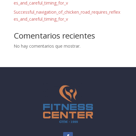
es_and_careful_timing_for_v
Successful_navigation_of_chicken_road_requires_reflex
es_and_careful_timing_for_v
Comentarios recientes
No hay comentarios que mostrar.