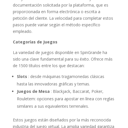
documentación solicitada por la plataforma, que es
proporcionada en forma electrónica o escrita a
petición del cliente. La velocidad para completar estos
pasos puede variar según el método específico
empleado.
Categorías de Juegos
La variedad de juegos disponible en SpinGrande ha
sido una clave fundamental para su éxito. Ofrece más
de 1500 títulos entre los que destacan:
Slots
: desde máquinas tragamonedas clásicas
hasta las innovadoras gráficas y temas.
Juegos de Mesa
: Blackjack, Baccarat, Poker,
Rouletem: opciones para apostar en línea con reglas
similares a sus equivalentes terrenales.
Estos juegos están diseñados por la más reconocida
industria del juego virtual. La amplia variedad garantiza