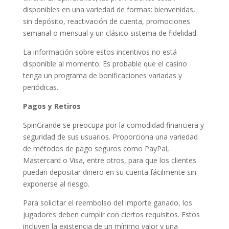
disponibles en una variedad de formas: bienvenidas,
sin depósito, reactivación de cuenta, promociones
semanal o mensual y un clásico sistema de fidelidad.
La información sobre estos incentivos no está
disponible al momento. Es probable que el casino
tenga un programa de bonificaciones variadas y
periódicas.
Pagos y Retiros
SpinGrande se preocupa por la comodidad financiera y
seguridad de sus usuarios. Proporciona una variedad
de métodos de pago seguros como PayPal,
Mastercard o Visa, entre otros, para que los clientes
puedan depositar dinero en su cuenta fácilmente sin
exponerse al riesgo.
Para solicitar el reembolso del importe ganado, los
jugadores deben cumplir con ciertos requisitos. Estos
incluyen la existencia de un mínimo valor y una