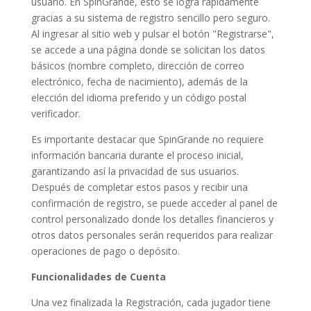
usuario. En SpinGrande, esto se logra rápidamente
gracias a su sistema de registro sencillo pero seguro.
Al ingresar al sitio web y pulsar el botón "Registrarse",
se accede a una página donde se solicitan los datos
básicos (nombre completo, dirección de correo
electrónico, fecha de nacimiento), además de la
elección del idioma preferido y un código postal
verificador.
Es importante destacar que SpinGrande no requiere
información bancaria durante el proceso inicial,
garantizando así la privacidad de sus usuarios.
Después de completar estos pasos y recibir una
confirmación de registro, se puede acceder al panel de
control personalizado donde los detalles financieros y
otros datos personales serán requeridos para realizar
operaciones de pago o depósito.
Funcionalidades de Cuenta
Una vez finalizada la Registración, cada jugador tiene