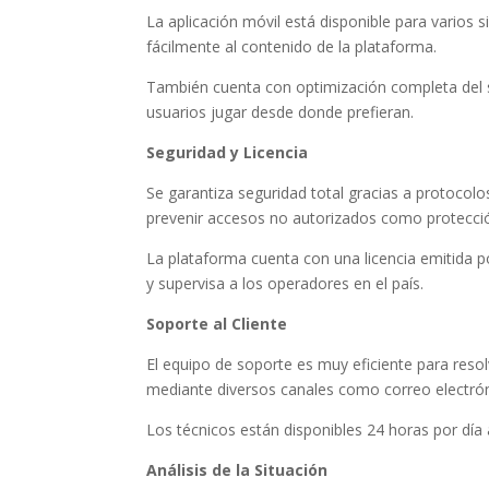
La aplicación móvil está disponible para varios
fácilmente al contenido de la plataforma.
También cuenta con optimización completa del si
usuarios jugar desde donde prefieran.
Seguridad y Licencia
Se garantiza seguridad total gracias a protocol
prevenir accesos no autorizados como protecció
La plataforma cuenta con una licencia emitida p
y supervisa a los operadores en el país.
Soporte al Cliente
El equipo de soporte es muy eficiente para res
mediante diversos canales como correo electróni
Los técnicos están disponibles 24 horas por día 
Análisis de la Situación