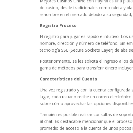
Mejores Casinos Online con PayPal es una plata
de casino, desde tradicionales como ruleta y bla
renombre en el mercado debido a su seguridad, 
Registro Proceso
El registro para jugar es rápido e intuitivo. L
nombre, dirección y número de teléfono. Sin emb
tecnología SSL (Secure Sockets Layer) de alta se
Posteriormente, se les solicita el ingreso a los
gama de métodos para transferir dinero incluyend
Características del Cuenta
Una vez registrado y con la cuenta configurada s
lugar, cada usuario recibe un correo electrónic
sobre cómo aprovechar las opciones disponibles 
También es posible realizar consultas de sopor
al chat. Es destacable mencionar que el proceso
promedio de acceso a la cuenta de unos pocos 