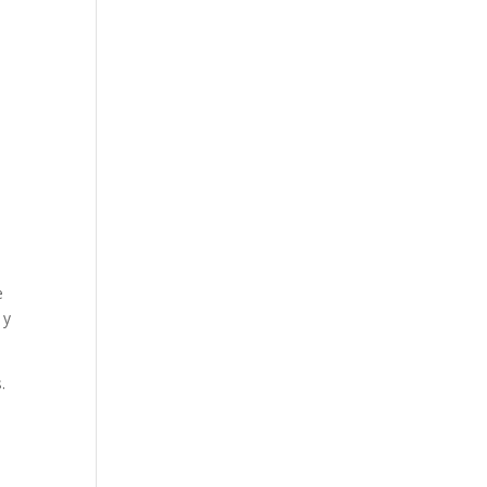
e
 y
.