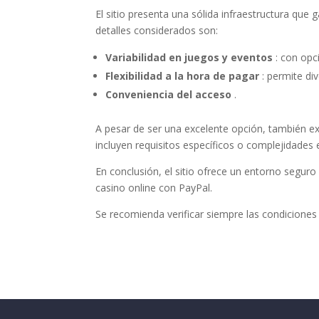
El sitio presenta una sólida infraestructura que
detalles considerados son:
Variabilidad en juegos y eventos
: con opc
Flexibilidad a la hora de pagar
: permite di
Conveniencia del acceso
.
A pesar de ser una excelente opción, también ex
incluyen requisitos específicos o complejidades 
En conclusión, el sitio ofrece un entorno seguro
casino online con PayPal.
Se recomienda verificar siempre las condiciones 