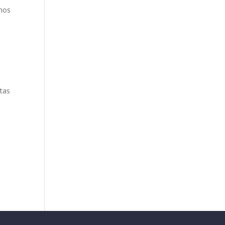
unos
stas