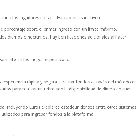
ivar a los jugadores nuevos. Estas ofertas incluyen:
e porcentaje sobre el primer ingreso con un límite máximo.
odos diurnos o nocturnos, hay bonificaciones adicionales al hacer
ivamente en los juegos especificados.
 experiencia rápida y segura al retirar fondos a través del método d
arios para realizar un retiro son la disponibilidad de dinero en cuenta
da, incluyendo Euros e dólares estadounidenses entre otros sistemas
utilizados para ingresar fondos a la plataforma.