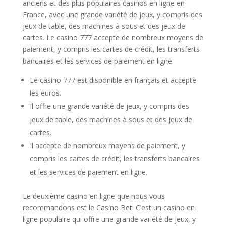
anciens et des plus populaires casinos en ligne en
France, avec une grande variété de jeux, y compris des
jeux de table, des machines à sous et des jeux de
cartes. Le casino 777 accepte de nombreux moyens de
paiement, y compris les cartes de crédit, les transferts
bancaires et les services de paiement en ligne.
Le casino 777 est disponible en français et accepte
les euros.
Il offre une grande variété de jeux, y compris des
jeux de table, des machines à sous et des jeux de
cartes.
Il accepte de nombreux moyens de paiement, y
compris les cartes de crédit, les transferts bancaires
et les services de paiement en ligne.
Le deuxième casino en ligne que nous vous
recommandons est le Casino Bet. C’est un casino en
ligne populaire qui offre une grande variété de jeux, y