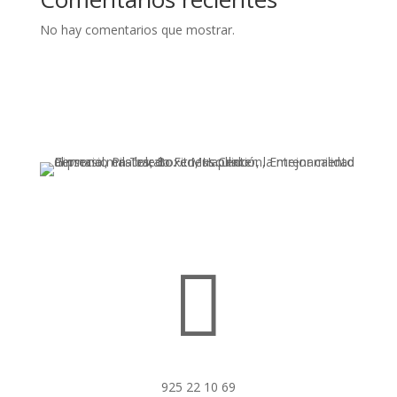
No hay comentarios que mostrar.

925 22 10 69