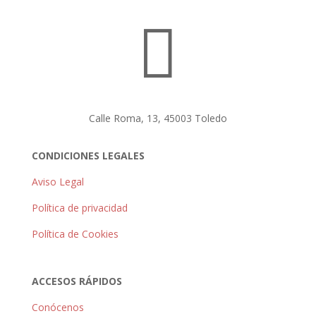

Calle Roma, 13, 45003 Toledo
CONDICIONES LEGALES
Aviso Legal
Política de privacidad
Política de Cookies
ACCESOS RÁPIDOS
Conócenos