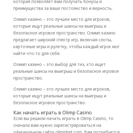
которая позволяет вам получать бонусы и
преимущества за ваше постоянство и верность.
Олимп казино – это лучшее место для игроков,
которые ищут реальные шансы на выигрыш и
безопасное игровое пространство. Олимп казино
предлагает широкий спектр игр, включая слоты,
карточные игры и рулетку, чтобы каждый игрок мог
найти что-то для себя.
Олимп казино – это выбор для тех, кто ищет
реальные шансы на выигрыш и безопасное игровое
пространство.
Олимп казино – это лучшее место для игроков,
которые ищут реальные шансы на выигрыш и
безопасное игровое пространство.
Как начать играть в Olimp Casino
Если вы решили начать играть в Olimp Casino, то
сначала вам нужно зарегистрироваться на
официальном сайте olimpbet.com. Вам потребуется