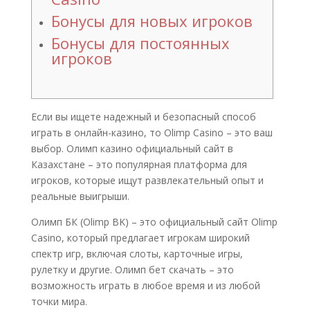
Бонусы для новых игроков
Бонусы для постоянных
игроков
Если вы ищете надежный и безопасный способ
играть в онлайн-казино, то Olimp Casino – это ваш
выбор. Олимп казино официальный сайт в
Казахстане – это популярная платформа для
игроков, которые ищут развлекательный опыт и
реальные выигрыши.
Олимп БК (Olimp BK) – это официальный сайт Olimp
Casino, который предлагает игрокам широкий
спектр игр, включая слоты, карточные игры,
рулетку и другие. Олимп бет скачать – это
возможность играть в любое время и из любой
точки мира.