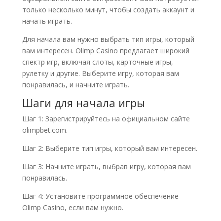
только несколько минут, чтобы создать аккаунт и
начать играть.
Для начала вам нужно выбрать тип игры, который
вам интересен. Olimp Casino предлагает широкий
спектр игр, включая слоты, карточные игры,
рулетку и другие. Выберите игру, которая вам
понравилась, и начните играть.
Шаги для начала игры
Шаг 1: Зарегистрируйтесь на официальном сайте
olimpbet.com.
Шаг 2: Выберите тип игры, который вам интересен.
Шаг 3: Начните играть, выбрав игру, которая вам
понравилась.
Шаг 4: Установите программное обеспечение
Olimp Casino, если вам нужно.