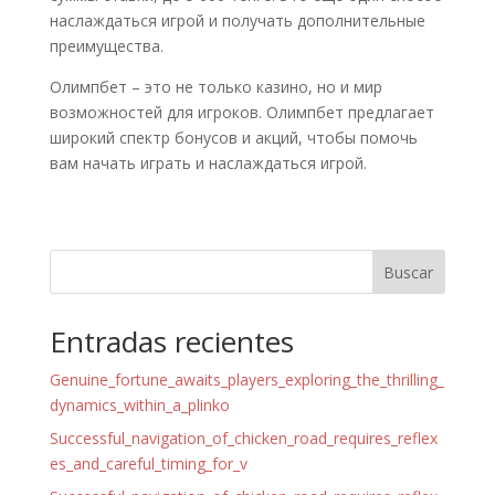
наслаждаться игрой и получать дополнительные
преимущества.
Олимпбет – это не только казино, но и мир
возможностей для игроков. Олимпбет предлагает
широкий спектр бонусов и акций, чтобы помочь
вам начать играть и наслаждаться игрой.
Buscar
Entradas recientes
Genuine_fortune_awaits_players_exploring_the_thrilling_
dynamics_within_a_plinko
Successful_navigation_of_chicken_road_requires_reflex
es_and_careful_timing_for_v