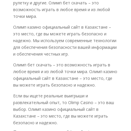
рулетку и другие. Олимп бет скачать – это
возможность играть в любое время и из любой
точки мира.
Олимп казино официальный сайт в Казахстане –
это место, где вы можете играть безопасно и
надежно. Мы используем современные технологии
для обеспечения безопасности вашей информации
и обеспечения честных игр.
Олимп бет скачать – это возможность играть в
любое время и из любой точки мира. Олимп казино
официальный сайт в Казахстане – это место, где
вы можете играть безопасно и надежно.
Если вы ищете реальные выигрыши и
развлекательный опыт, то Olimp Casino – это ваш
выбор. Олимп казино официальный сайт в
Казахстане – это место, где вы можете играть
безопасно и надежно.