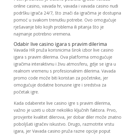
online casino, vavada hr, vavada i vavada casino nudi
podršku igrača 24/7, što znači da igračima je dostupna
pomoć u svakom trenutku potrebe. Ovo omogućuje
rješavanje bilo kojih problema ili pitanja što je
najmanje potrebno vremena.
Odabir live casino igara s pravim dilerima
Vavada HR pruža korisnicima širok izbor live casino
igara s pravim dilerima. Ova platforma omogućuje
igračima interaktivnu i živu atmosferu, gdje se igra u
realnom vremenu s profesionalnim dilerima. Vavada
promo code može biti koristan za početnike, jer
omogućuje dodatne bonusne igre i sredstva za
početak igre.
Kada odaberete live casino igre s pravim dilerima,
važno je uzeti u obzir nekoliko ključnih faktora. Prvo,
provjerite kvalitet dilerova, jer dobar diler može znatno
poboljšati igračev iskustvo. Drugo, razmotrite vrstu
igara, jer Vavada casino pruža razne opcije poput