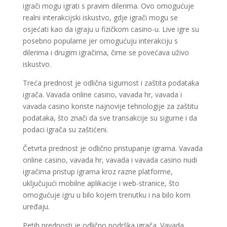
igrači mogu igrati s pravim dilerima. Ovo omogućuje
realni interakcijski iskustvo, gdje igrači mogu se
osjećati kao da igraju u fizičkom casino-u. Live igre su
posebno popularne jer omogućuju interakciju s
dilerima i drugim igračima, čime se povećava uživo
iskustvo.
Treća prednost je odlična sigurnost i zaštita podataka
igrača. Vavada online casino, vavada hr, vavada i
vavada casino koriste najnovije tehnologije za zaštitu
podataka, što znači da sve transakcije su sigurne i da
podaci igrača su zaštićeni.
Četvrta prednost je odlično pristupanje igrama. Vavada
online casino, vavada hr, vavada i vavada casino nudi
igračima pristup igrama kroz razne platforme,
uključujući mobilne aplikacije i web-stranice, što
omogućuje igru u bilo kojem trenutku i na bilo kom
uređaju.
Petih prednosti je odlično podrška igrača. Vavada