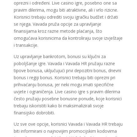
oprezni i određeni. Live casino igre, posebno one sa
pravim dilerima, mogu biti atraktivne, ali i vrlo rizicne.
Korisnici trebaju odrediti svoju igračku budžet i držati
se njega. Vavada pruža opcije za upravljanje
finansijama kroz razne metode plaćanja, što
omogućava korisnicima da kontroliraju svoje izvještaje
i transakcije.
Uz upravljanje bankrotom, bonusi su ključni za
poboljšanje igre. Vavada i Vavada HR pružaju razne
tipove bonusa, uključujući prvi depozitni bonus, dnevni
bonus i regiji bonus. Korisnici trebaju biti oprezni pri
prihvaćanju bonusa, jer neki mogu imati specifične
uvjete i ograničenja. Live casino igre s pravim dilerima
često pružaju posebne bonusne ponude, koje korisnici
trebaju iskoristiti kako bi maksimalizirali svoje
finansijsko dobrobiti.
Uz sve ove opcije, korisnici Vavada i Vavada HR trebaju
biti informirani o najnovijim promocijskim kodovima