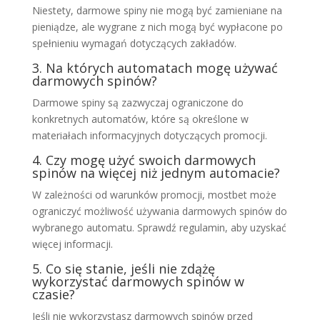
Niestety, darmowe spiny nie mogą być zamieniane na
pieniądze, ale wygrane z nich mogą być wypłacone po
spełnieniu wymagań dotyczących zakładów.
3. Na których automatach mogę używać
darmowych spinów?
Darmowe spiny są zazwyczaj ograniczone do
konkretnych automatów, które są określone w
materiałach informacyjnych dotyczących promocji.
4. Czy mogę użyć swoich darmowych
spinów na więcej niż jednym automacie?
W zależności od warunków promocji, mostbet może
ograniczyć możliwość używania darmowych spinów do
wybranego automatu. Sprawdź regulamin, aby uzyskać
więcej informacji.
5. Co się stanie, jeśli nie zdążę
wykorzystać darmowych spinów w
czasie?
Jeśli nie wykorzystasz darmowych spinów przed