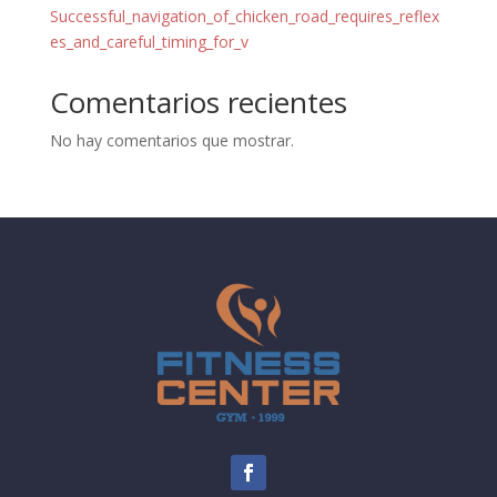
Successful_navigation_of_chicken_road_requires_reflex
es_and_careful_timing_for_v
Comentarios recientes
No hay comentarios que mostrar.