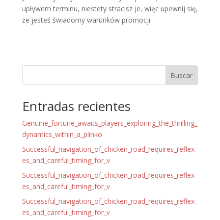
upływem terminu, niestety stracisz je, więc upewnij się,
że jesteś świadomy warunków promocji.
Buscar
Entradas recientes
Genuine_fortune_awaits_players_exploring_the_thrilling_
dynamics_within_a_plinko
Successful_navigation_of_chicken_road_requires_reflex
es_and_careful_timing_for_v
Successful_navigation_of_chicken_road_requires_reflex
es_and_careful_timing_for_v
Successful_navigation_of_chicken_road_requires_reflex
es_and_careful_timing_for_v