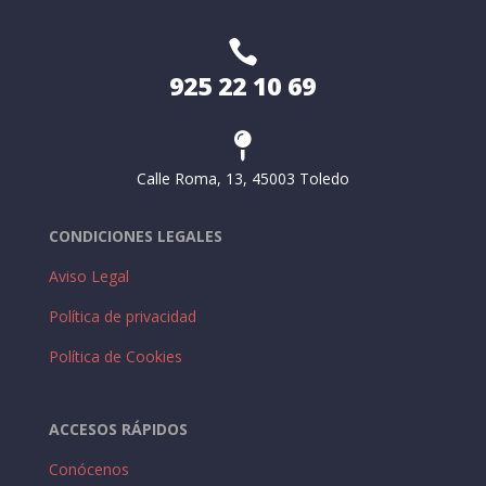

925 22 10 69

Calle Roma, 13, 45003 Toledo
CONDICIONES LEGALES
Aviso Legal
Política de privacidad
Política de Cookies
ACCESOS RÁPIDOS
Conócenos