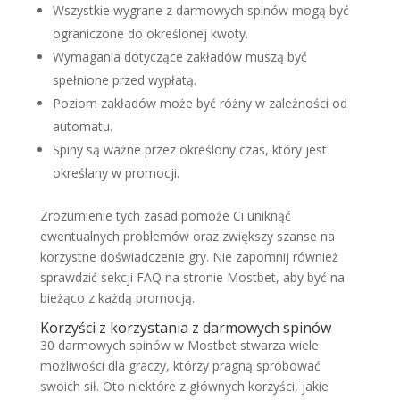
Wszystkie wygrane z darmowych spinów mogą być
ograniczone do określonej kwoty.
Wymagania dotyczące zakładów muszą być
spełnione przed wypłatą.
Poziom zakładów może być różny w zależności od
automatu.
Spiny są ważne przez określony czas, który jest
określany w promocji.
Zrozumienie tych zasad pomoże Ci uniknąć
ewentualnych problemów oraz zwiększy szanse na
korzystne doświadczenie gry. Nie zapomnij również
sprawdzić sekcji FAQ na stronie Mostbet, aby być na
bieżąco z każdą promocją.
Korzyści z korzystania z darmowych spinów
30 darmowych spinów w Mostbet stwarza wiele
możliwości dla graczy, którzy pragną spróbować
swoich sił. Oto niektóre z głównych korzyści, jakie