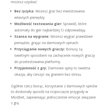
możesz uzyskać:
Bez ryzyka:
Możesz grać bez inwestowania
własnych pieniędzy.
Możliwość testowania gier:
Sprawdź, które
automaty do gier najbardziej Ci odpowiadają.
Szansa na wygrane:
Możesz wygrać prawdziwe
pieniądze, grając na darmowych spinach.
Przyciąganie nowych graczy:
Bonusy są
świetnym sposobem na zachęcenie nowych graczy
do przetestowania platformy.
Przyjemność z gry:
Darmowe spiny to świetna
okazja, aby cieszyć się graniem bez stresu.
Ogólnie rzecz biorąc, korzystanie z darmowych spinów
to doskonały sposób na rozpoczęcie przygody w
Mostbet, zapewniając jednocześnie emocje związane
z grą.