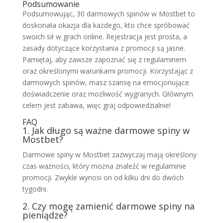
Podsumowanie
Podsumowując, 30 darmowych spinów w Mostbet to
doskonała okazja dla każdego, kto chce spróbować
swoich sił w grach online. Rejestracja jest prosta, a
zasady dotyczące korzystania z promocji są jasne.
Pamiętaj, aby zawsze zapoznać się z regulaminem
oraz określonymi warunkami promocji. Korzystając z
darmowych spinów, masz szansę na emocjonujące
doświadczenie oraz możliwość wygranych. Głównym
celem jest zabawa, więc graj odpowiedzialnie!
FAQ
1. Jak długo są ważne darmowe spiny w
Mostbet?
Darmowe spiny w Mostbet zazwyczaj mają określony
czas ważności, który można znaleźć w regulaminie
promocji. Zwykle wynosi on od kilku dni do dwóch
tygodni.
2. Czy mogę zamienić darmowe spiny na
pieniądze?