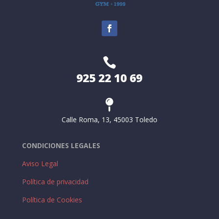

925 22 10 69

Calle Roma, 13, 45003 Toledo
CONDICIONES LEGALES
Aviso Legal
Política de privacidad
Política de Cookies