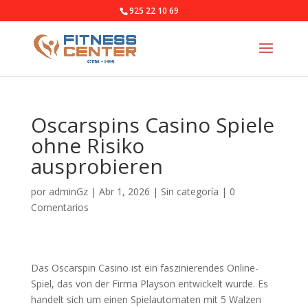
925 22 10 69
Oscarspins Casino Spiele
ohne Risiko
ausprobieren
por
adminGz
|
Abr 1, 2026
|
Sin categoría
|
0
Comentarios
Das Oscarspin Casino ist ein faszinierendes Online-
Spiel, das von der Firma Playson entwickelt wurde. Es
handelt sich um einen Spielautomaten mit 5 Walzen