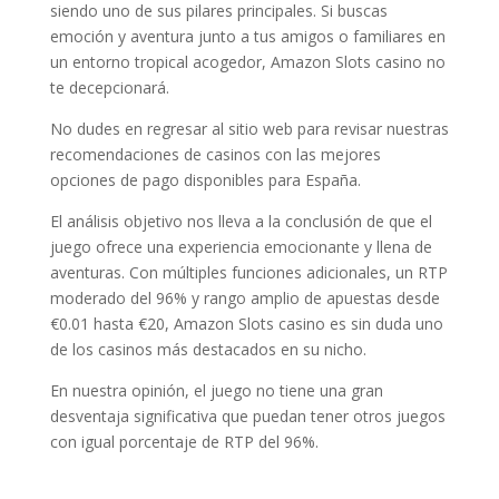
siendo uno de sus pilares principales. Si buscas
emoción y aventura junto a tus amigos o familiares en
un entorno tropical acogedor, Amazon Slots casino no
te decepcionará.
No dudes en regresar al sitio web para revisar nuestras
recomendaciones de casinos con las mejores
opciones de pago disponibles para España.
El análisis objetivo nos lleva a la conclusión de que el
juego ofrece una experiencia emocionante y llena de
aventuras. Con múltiples funciones adicionales, un RTP
moderado del 96% y rango amplio de apuestas desde
€0.01 hasta €20, Amazon Slots casino es sin duda uno
de los casinos más destacados en su nicho.
En nuestra opinión, el juego no tiene una gran
desventaja significativa que puedan tener otros juegos
con igual porcentaje de RTP del 96%.