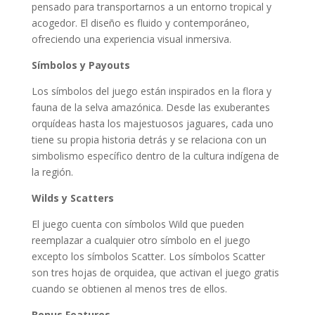
pensado para transportarnos a un entorno tropical y
acogedor. El diseño es fluido y contemporáneo,
ofreciendo una experiencia visual inmersiva.
Símbolos y Payouts
Los símbolos del juego están inspirados en la flora y
fauna de la selva amazónica. Desde las exuberantes
orquídeas hasta los majestuosos jaguares, cada uno
tiene su propia historia detrás y se relaciona con un
simbolismo específico dentro de la cultura indígena de
la región.
Wilds y Scatters
El juego cuenta con símbolos Wild que pueden
reemplazar a cualquier otro símbolo en el juego
excepto los símbolos Scatter. Los símbolos Scatter
son tres hojas de orquidea, que activan el juego gratis
cuando se obtienen al menos tres de ellos.
Bonus Features