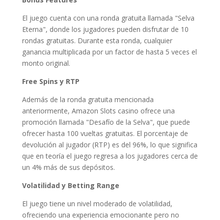
El juego cuenta con una ronda gratuita llamada "Selva
Eterna", donde los jugadores pueden disfrutar de 10
rondas gratuitas. Durante esta ronda, cualquier
ganancia multiplicada por un factor de hasta 5 veces el
monto original.
Free Spins y RTP
Además de la ronda gratuita mencionada
anteriormente, Amazon Slots casino ofrece una
promoción llamada "Desafío de la Selva", que puede
ofrecer hasta 100 vueltas gratuitas. El porcentaje de
devolución al jugador (RTP) es del 96%, lo que significa
que en teoría el juego regresa a los jugadores cerca de
un 4% más de sus depósitos.
Volatilidad y Betting Range
El juego tiene un nivel moderado de volatilidad,
ofreciendo una experiencia emocionante pero no