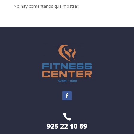
No hay comentarios que mostrar.

925 22 10 69