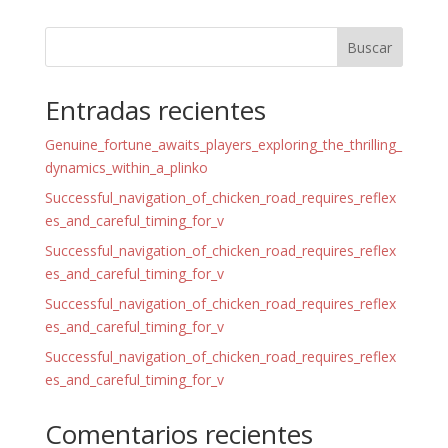
Buscar
Entradas recientes
Genuine_fortune_awaits_players_exploring_the_thrilling_
dynamics_within_a_plinko
Successful_navigation_of_chicken_road_requires_reflex
es_and_careful_timing_for_v
Successful_navigation_of_chicken_road_requires_reflex
es_and_careful_timing_for_v
Successful_navigation_of_chicken_road_requires_reflex
es_and_careful_timing_for_v
Successful_navigation_of_chicken_road_requires_reflex
es_and_careful_timing_for_v
Comentarios recientes