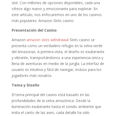
slot. Con millones de opciones disponibles, cada una
ofrece algo nuevo y emocionante para explorar. En
este artículo, nos enfocaremos en uno de los casinos
más populares: Amazon Slots casino.
Presentación del Casino
Amazon
amazon slots withdrawal
Slots casino se
presenta como un verdadero refugio en la selva verde
del Amazonas. A primera vista, el diseño es exuberante
y vibrante, transportándonos a una experiencia única y
llena de aventuras en medio de la jungla. La interfaz de
usuario es intuitiva y fácil de navegar, incluso para los
jugadores más novatos.
Tema y Diseño
El tema principal del casino está basado en las
profundidades de la selva amazónica. Desde la
iluminación exuberante hasta el sonido ambiente que
imita el canto de las aves, cada detalle ha sido