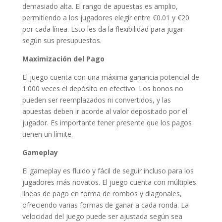
demasiado alta. El rango de apuestas es amplio,
permitiendo a los jugadores elegir entre €0.01 y €20
por cada línea. Esto les da la flexibilidad para jugar
según sus presupuestos.
Maximización del Pago
El juego cuenta con una máxima ganancia potencial de
1.000 veces el depósito en efectivo. Los bonos no
pueden ser reemplazados ni convertidos, y las
apuestas deben ir acorde al valor depositado por el
jugador. Es importante tener presente que los pagos
tienen un límite.
Gameplay
El gameplay es fluido y fácil de seguir incluso para los
jugadores más novatos. El juego cuenta con múltiples
líneas de pago en forma de rombos y diagonales,
ofreciendo varias formas de ganar a cada ronda. La
velocidad del juego puede ser ajustada según sea