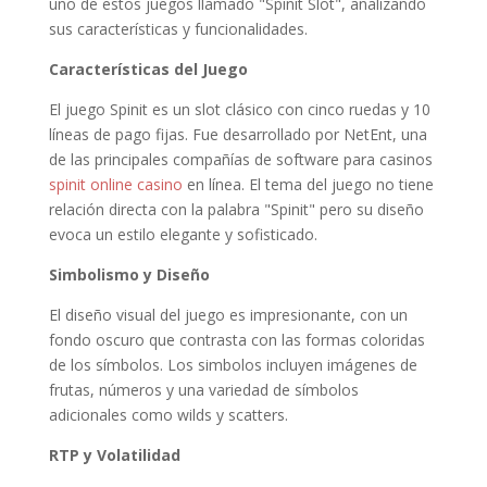
uno de estos juegos llamado "Spinit Slot", analizando
sus características y funcionalidades.
Características del Juego
El juego Spinit es un slot clásico con cinco ruedas y 10
líneas de pago fijas. Fue desarrollado por NetEnt, una
de las principales compañías de software para casinos
spinit online casino
en línea. El tema del juego no tiene
relación directa con la palabra "Spinit" pero su diseño
evoca un estilo elegante y sofisticado.
Simbolismo y Diseño
El diseño visual del juego es impresionante, con un
fondo oscuro que contrasta con las formas coloridas
de los símbolos. Los simbolos incluyen imágenes de
frutas, números y una variedad de símbolos
adicionales como wilds y scatters.
RTP y Volatilidad