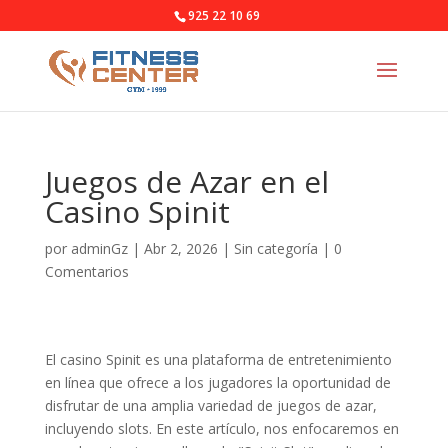
925 22 10 69
Juegos de Azar en el
Casino Spinit
por
adminGz
|
Abr 2, 2026
|
Sin categoría
|
0
Comentarios
El casino Spinit es una plataforma de entretenimiento
en línea que ofrece a los jugadores la oportunidad de
disfrutar de una amplia variedad de juegos de azar,
incluyendo slots. En este artículo, nos enfocaremos en