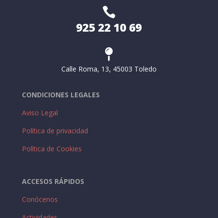

925 22 10 69

Calle Roma, 13, 45003 Toledo
CONDICIONES LEGALES
Aviso Legal
Política de privacidad
Política de Cookies
ACCESOS RÁPIDOS
Conócenos
Actividades