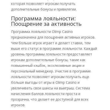
которая позволяет игрокам получать
дополнительные бонусы и привилегии.
Программа лояльности:
Поощрение за активность
Программа лояльности Olimp Casino
предназначена для поощрения активных игроков.
Чем больше игрок играет и делает ставки, тем
выше его статус в программе лояльности. Каждый
уровень программы лояльности предоставляет
игрокам дополнительные бонусы, такие как
повышенный кэшбэк, эксклюзивные акции и
персональный менеджер. Участие в программе
лояльности позволяет игрокам получать еще
больше выгоды от игры в Olimp Casino и
увеличивать свои шансы на выигрыш. Система
начисления баллов лояльности проста и
прозрачна, что делает ее доступной для всех
игроков.