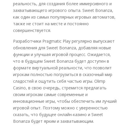
реальность, для создания более иммерсивного и
захватывающего игрового опыта. Sweet Bonanza,
как один из самых популярных игровых автоматов,
также не стоит на месте и постоянно
совершенствуется.
Разработчики Pragmatic Play регулярно выпускают
обновления для Sweet Bonanza, добавляя новые
функции и улучшая игровой процесс. Ожидается,
что в будущем Sweet Bonanza будет доступен в
формате виртуальной реальности, что позволит
игрокам полностью погрузиться в сказочный мир
сладостей и ощутить себя частью игры. Olimp
Casino, в свою очередь, стремится предлагать
своим игрокам самые современные и
инновационные игры, чтобы обеспечить им лучший
игровой опыт. Поэтому можно с уверенностью
сказать, что будущее онлайн-казино и Sweet
Bonanza будет ярким и захватывающим.