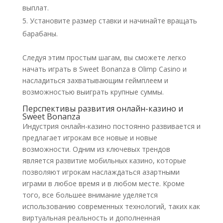
выплат.
Установите размер ставки и начинайте вращать
барабаны.
Следуя этим простым шагам, вы сможете легко
начать играть в Sweet Bonanza в Olimp Casino и
насладиться захватывающим геймплеем и
возможностью выиграть крупные суммы.
Перспективы развития онлайн-казино и
Sweet Bonanza
Индустрия онлайн-казино постоянно развивается и
предлагает игрокам все новые и новые
возможности. Одним из ключевых трендов
является развитие мобильных казино, которые
позволяют игрокам наслаждаться азартными
играми в любое время и в любом месте. Кроме
того, все большее внимание уделяется
использованию современных технологий, таких как
виртуальная реальность и дополненная